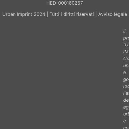
HED-000160257
Urban Imprint 2024 | Tutti i diritti riservati | Avviso legale
Il
pr
“
IM
Co
un
e
go
loc
l'
de
ag
ur
è
co