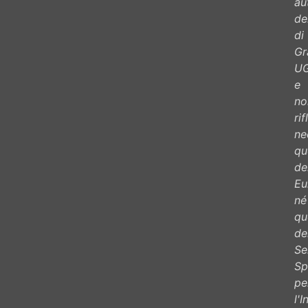
au
de
di
Gr
U
e
no
ri
ne
que
de
Eu
né
que
de
Se
Sp
pe
l'