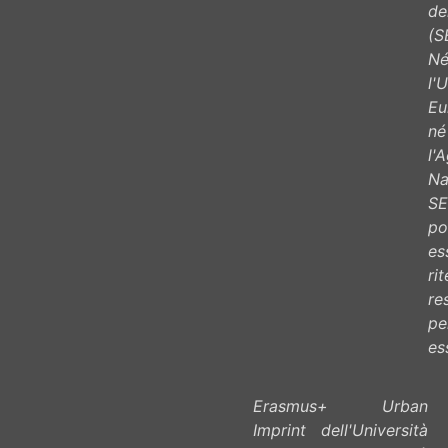
de
(S
N
l'
Eu
né
l'
Na
SE
po
es
ri
re
pe
ess
Erasmus+ Urban
Imprint dell'Università