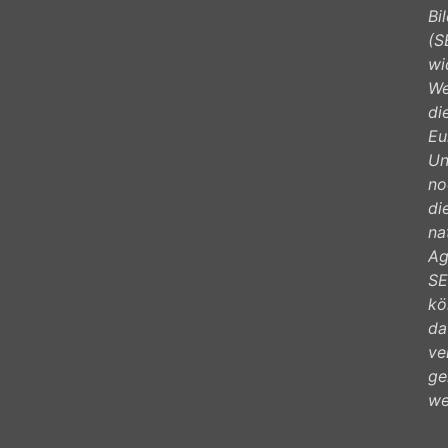
Bi
(S
wi
We
di
Eu
Un
no
di
na
Ag
SE
kö
da
ve
ge
we