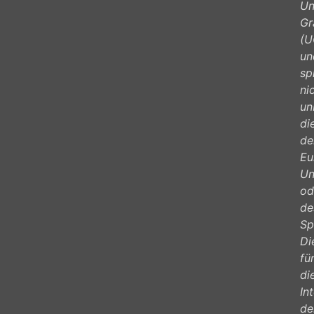
Un
Gr
(U
un
sp
ni
un
di
de
Eu
Un
od
de
Sp
Di
fü
di
In
de