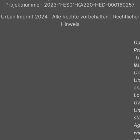
Projektnummer: 2023-1-ES01-KA220-HED-000160257
Urban Imprint 2024 | Alle Rechte vorbehalten | Rechtlicher
Hinweis
Da
Pr
„
IM
Co
Un
an
Lo
G
z
Um
st
Ag
wi
vo