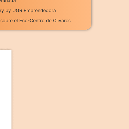
Granada
ory by UGR Emprendedora
 sobre el Eco-Centro de Olivares