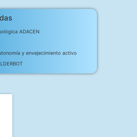
adas
cnológica ADACEN
utonomía y envejecimiento activo
l ELDERBOT